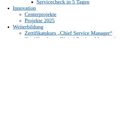
Servicecheck in 5 Tagen
Innovation
Centerprojekte
Projekte 2025
Weiterbildung
Zertifikatskurs „Chief Service Manager“
Zertifikatskurs „Digital Product Manager“
Über uns
Mitgliedschaft
Unsere Mitglieder
Das Team
Karriere
Aktuelles
Veranstaltungen
Downloads
Community Portal
Kontakt