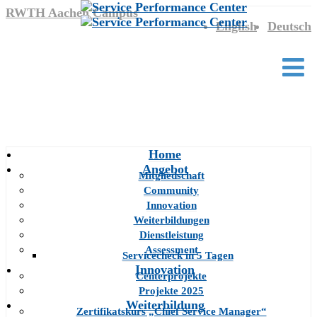
RWTH Aachen Campus
English
Deutsch
Home
Angebot
Mitgliedschaft
Community
Innovation
Weiterbildungen
Dienstleistung
Assessment
Servicecheck in 5 Tagen
Innovation
Centerprojekte
Projekte 2025
Weiterbildung
Zertifikatskurs „Chief Service Manager“