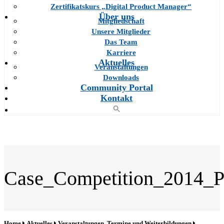
Zertifikatskurs „Digital Product Manager“
Über uns
Mitgliedschaft
Unsere Mitglieder
Das Team
Karriere
Aktuelles
Veranstaltungen
Downloads
Community Portal
Kontakt
Case_Competition_2014_Pr
Home
Aktuelles
Veranstaltungen, Termine und Weiterbildungen