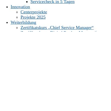
Servicecheck in 5 Tagen
Innovation
Centerprojekte
Projekte 2025
Weiterbildung
Zertifikatskurs „Chief Service Manager“
Zertifikatskurs „Digital Product Manager“
Über uns
Mitgliedschaft
Unsere Mitglieder
Das Team
Karriere
Aktuelles
Veranstaltungen
Downloads
Community Portal
Kontakt